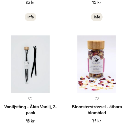
85 kr
95 kr
Info
Info
Vaniljstång - Äkta Vanilj, 2-
Blomsterströssel - ätbara
pack
blomblad
98 kr
79 kr