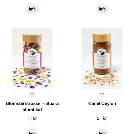
Info
Info
Blomsterströssel - ätbara
Kanel Ceylon
blomblad
79 kr
57 kr
Info
Info