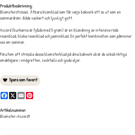
Produktbeskrivning:
Blomsterströssel. Ätbara blomblad som får varje bakverk att se ut som en
sommardröm. Både vackert och ljuvligt gott.
Accord (burkarna är fyllda med 5 gram) är en blandning av intensiva röda
rosenblad, bleka rosenblad och jasminblad. En perfekt kombination som påminner
oss om sommar.
Förutom att strössla dessa blomsterblad på dina bakverk så är de också riktiga
smakhöjare i vinägretten, cocktails och goda oljor.
Spara som favorit
Facebook
X
Email
Pinterest
Artikelnummer:
Blomster-Accord1