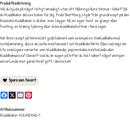
Produktbeskrivning:
Vill du bjuda på något riktigt smaskigt utan att tillbringa flera timmar i köket? Då
är Kladdkakor deluxe boken för dig. Frida Skattberg utgår från grundrecept på den
klassiska kladdkakan vi älskar, men lägger till sin egen twist: en glasyr eller
frosting, en krämig fyllning eller olika kladdkaksbottnar i flera lager.
Här finns recept på himmelskt goda bakverk som exempelvis chokladkaka med
nutellamaräng, dulce de leche med havssalt och kladdkakstårta. Eller vad sägs om
lite ovanligare varianter som kladdkakedip, popcornkaka med kolasås eller
kladdkakepizza? Oavsett vad du är sugen på hittar du helt säkert något aningen
annorlunda men garanterat gott i denna bok!
Spara som favorit
Facebook
X
Email
Pinterest
Artikelnummer:
Kladdkakor-MJUKBAND-1