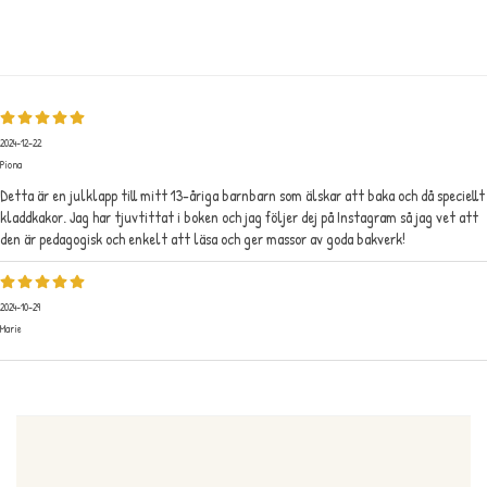
Medelbetyg
5
/5 baserat på
2
st
röster.
2024-12-22
Piona
Detta är en julklapp till mitt 13-åriga barnbarn som älskar att baka och då speciellt
kladdkakor. Jag har tjuvtittat i boken och jag följer dej på Instagram så jag vet att
den är pedagogisk och enkelt att läsa och ger massor av goda bakverk!
2024-10-29
Marie