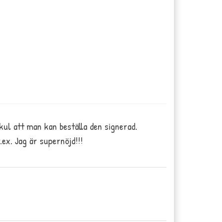
4
st röster.
kul att man kan beställa den signerad.
.ex. Jag är supernöjd!!!