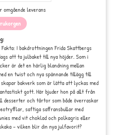
ör omgående leverans
arukorgen
g:
 Fakta: I bakdrottningen Frida Skattbergs
ags att ta julbaket till nya höjder. Som i
cker är det en härlig blandning mellan
ed en twist och nya spännande tillägg till
a skapar bakverk som är lätta att lyckas med
tastiskt gott. Här bjuder hon på allt från
ill desserter och tårtor som både överraskar
otryfflar, saftiga saffransbullar med
ownies med vit choklad och polkagris eller
ka – vilken blir din nya julfavorit?