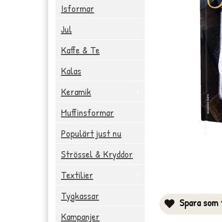
Isformar
Jul
Kaffe & Te
Kalas
Keramik
Muffinsformar
Populärt just nu
Strössel & Kryddor
Textilier
Tygkassar
Spara som f
Kampanjer