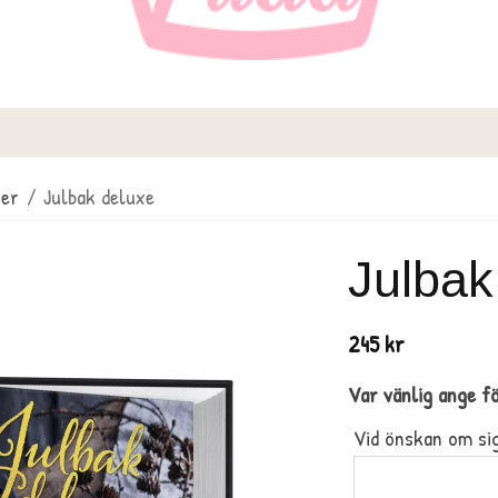
er
/
Julbak deluxe
Julbak
245 kr
Var vänlig ange fö
Vid önskan om sig