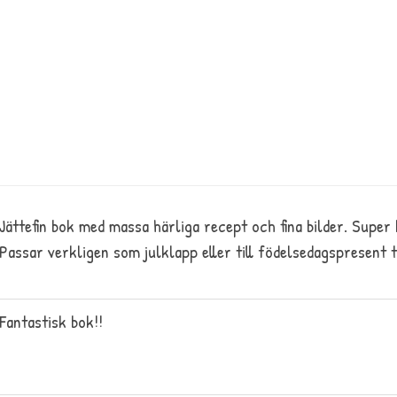
nterest
Medelbetyg
5
/5 baserat på
Jättefin bok med massa härliga recept och fina bilder. Super 
Passar verkligen som julklapp eller till födelsedagspresent t
Fantastisk bok!!