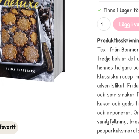
Finns i lager f
Lägg i v
Produktbeskrivnin
Text från Bonnier
tredje bok är det d
hennes tidigare bö
klassiska recept m
adventsfikat. Frid
och som smakar fan
kakor och godis t
och imponerar. Ore
vaniljfyllning, br
avorit
pepparkaksmorotska