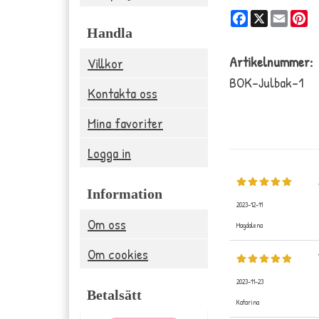
Facebook
X
Email
Pi
Handla
Artikelnummer:
Villkor
BOK-Julbak-1
Kontakta oss
Mina favoriter
Logga in
Information
2023-12-11
Om oss
Magdalena
Om cookies
2023-11-23
Betalsätt
Katarina