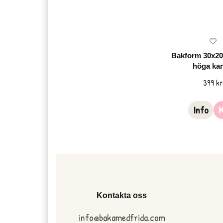
Bakform 30x2
höga kan
399 k
Info
Kontakta oss
info@bakamedfrida.com