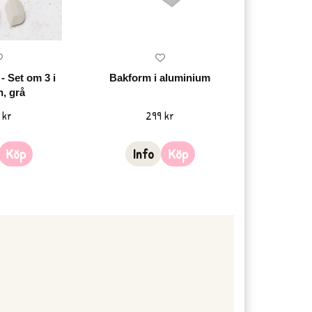
- Set om 3 i
Bakform i aluminium
n, grå
 kr
299 kr
Köp
Info
Köp