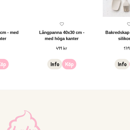
0cm - med
Långpanna 40x30 cm -
Bakredskap 
ter
med höga kanter
siliko
r
499 kr
179
Köp
Info
Köp
Info