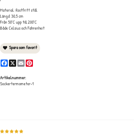
Material: Rostfritt stål
Längd: 30,5 cm
Från 50°C upp till 200°C
Både Celsius och Fahrenheit
Spara som favorit
Facebook
X
Email
Pinterest
Artikelnummer:
Sockertermometer-1
Medelbetyg
4.8
/5 baserat på
22
st röster.