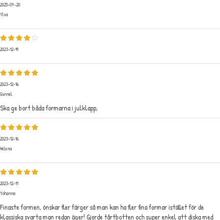
2025-07-20
Ylva
2023-12-19
2023-12-16
Gunnel
Ska ge bort båda formarna i julklapp,
2023-12-16
Helena
2023-12-11
Yohanna
Finaste formen, önskar fler färger så man kan ha fler fina formar istället för de
klassiska svarta man redan äger! Gjorde tårtbotten och super enkel att diska med