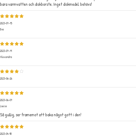
bara varmvatten och diskborste. Inget diskmedel behövs!
2023-07-15
Eva
2023-07-11
Alexandra
2023-06-26
2023-06-07
Louise
Så gullig, ser framemot att baka något gott i den!
2023-04-18