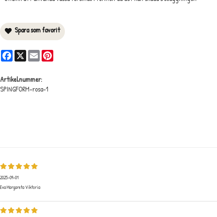
Spara som favorit
Facebook
X
Email
Pinterest
Artikelnummer:
SPINGFORM-rosa-1
Medelbetyg
4.8
/5 baserat på
11
st röster.
2025-09-01
Eva Margareta Viktoria